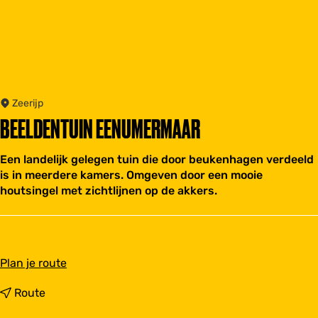
Zeerijp
BEELDENTUIN EENUMERMAAR
Een landelijk gelegen tuin die door beukenhagen verdeeld
is in meerdere kamers. Omgeven door een mooie
houtsingel met zichtlijnen op de akkers.
n
Plan je route
a
a
n
Route
r
a
B