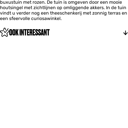
m
buxustuin met rozen. De tuin is omgeven door een mooie
E
a
a
houtsingel met zichtlijnen op omliggende akkers. In de tuin
e
a
a
vindt u verder nog een theeschenkerij met zonnig terras en
n
r
r
een sfeervolle curiosawinkel.
u
m
e
OOK INTERESSANT
r
m
a
a
r