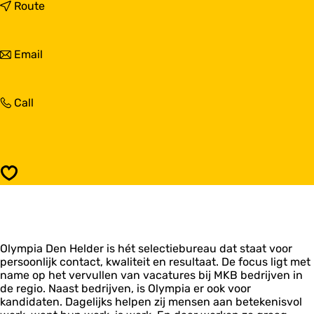
O
t
Route
l
o
y
O
m
l
t
Email
p
y
o
i
m
O
a
p
l
D
i
O
Call
y
e
a
l
m
n
D
y
p
H
e
m
i
e
n
p
a
l
H
i
D
d
Save
e
a
e
e
l
D
n
r
d
e
H
e
n
e
r
H
l
Olympia Den Helder is hét selectiebureau dat staat voor
e
d
persoonlijk contact, kwaliteit en resultaat. De focus ligt met
l
e
name op het vervullen van vacatures bij MKB bedrijven in
d
r
de regio. Naast bedrijven, is Olympia er ook voor
e
kandidaten. Dagelijks helpen zij mensen aan betekenisvol
r