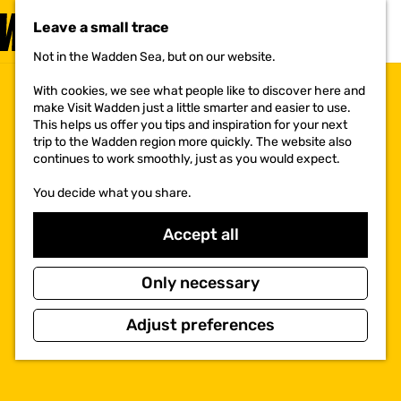
VISIT
Leave a small trace
MENU
Not in the Wadden Sea, but on our website.
G
o
With cookies, we see what people like to discover here and
t
make Visit Wadden just a little smarter and easier to use.
o
This helps us offer you tips and inspiration for your next
t
trip to the Wadden region more quickly. The website also
h
continues to work smoothly, just as you would expect.
e
h
You decide what you share.
o
m
e
Accept all
p
a
g
Only necessary
e
Adjust preferences