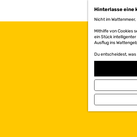
h
Hinterlasse eine 
e
n
Nicht im Wattenmeer, 
S
i
Mithilfe von Cookies
e
ein Stück intelligente
z
Ausflug ins Wattengebi
u
r
Du entscheidest, was d
H
o
m
e
p
a
g
e