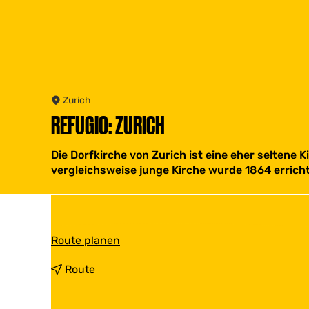
Zurich
REFUGIO: ZURICH
Die Dorfkirche von Zurich ist eine eher seltene 
vergleichsweise junge Kirche wurde 1864 errichte
b
Route planen
i
s
b
Route
R
i
e
s
f
R