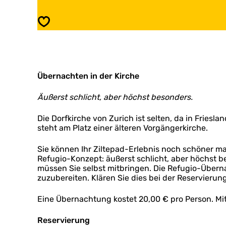
u
e
g
f
Speichern
i
u
o
g
:
i
Z
o
u
:
r
Übernachten in der Kirche
Z
i
u
c
r
Äußerst schlicht, aber höchst besonders.
h
i
c
Die Dorfkirche von Zurich ist selten, da in Frie
h
steht am Platz einer älteren Vorgängerkirche.
Sie können Ihr Ziltepad-Erlebnis noch schöner ma
Refugio-Konzept: äußerst schlicht, aber höchst be
müssen Sie selbst mitbringen. Die Refugio-Überna
zuzubereiten. Klären Sie dies bei der Reservierung
Eine Übernachtung kostet 20,00 € pro Person. Mit
Reservierung