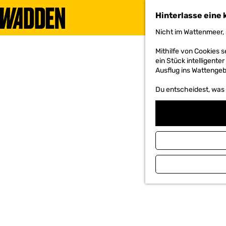
Hinterlasse eine 
Nicht im Wattenmeer, 
G
e
Mithilfe von Cookies
h
ein Stück intelligente
e
Ausflug ins Wattengebi
n
S
Du entscheidest, was d
i
e
z
u
r
H
o
m
e
p
a
g
e