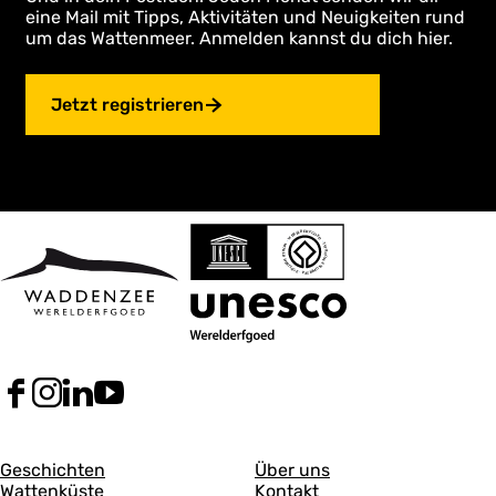
eine Mail mit Tipps, Aktivitäten und Neuigkeiten rund
um das Wattenmeer. Anmelden kannst du dich hier.
Jetzt registrieren
F
I
L
Y
a
n
i
o
c
s
n
u
A
A
e
t
k
T
Geschichten
Über uns
b
a
e
u
Wattenküste
Kontakt