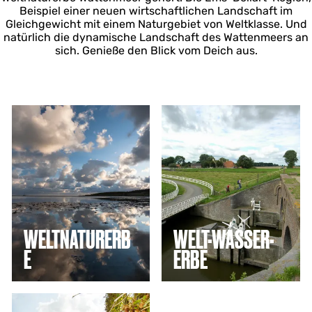
Beispiel einer neuen wirtschaftlichen Landschaft im
Gleichgewicht mit einem Naturgebiet von Weltklasse. Und
natürlich die dynamische Landschaft des Wattenmeers an
sich. Genieße den Blick vom Deich aus.
W
W
e
e
l
l
t
t
n
-
a
W
t
a
u
s
r
s
e
e
WELTNATURERB
WELT-WASSER-
r
r
E
ERBE
b
-
e
E
r
b
G
e