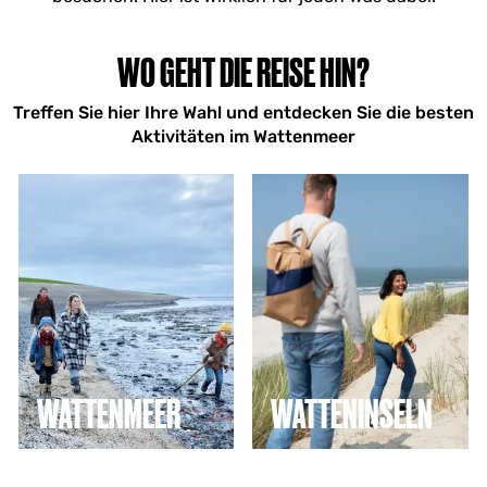
WO GEHT DIE REISE HIN?
Treffen Sie hier Ihre Wahl und entdecken Sie die besten
Aktivitäten im Wattenmeer
W
W
a
a
t
t
t
t
e
e
n
n
m
i
e
n
e
s
r
e
l
WATTENMEER
WATTENINSELN
n
Entdecken Sie die
Geht Ihre Reise nach
besten Aktivitäten in
Texel, Vlieland,