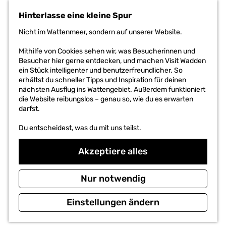
h
Übernachtung in
e
der
Hinterlasse eine kleine Spur
Wattenmeerregion
n
S
Nicht im Wattenmeer, sondern auf unserer Website.
Lies die
i
Geschichte
e
Mithilfe von Cookies sehen wir, was Besucherinnen und
z
Besucher hier gerne entdecken, und machen Visit Wadden
u
ein Stück intelligenter und benutzerfreundlicher. So
r
erhältst du schneller Tipps und Inspiration für deinen
H
nächsten Ausflug ins Wattengebiet. Außerdem funktioniert
o
die Website reibungslos – genau so, wie du es erwarten
m
darfst.
e
p
Du entscheidest, was du mit uns teilst.
a
g
Akzeptiere alles
e
Nur notwendig
Einstellungen ändern