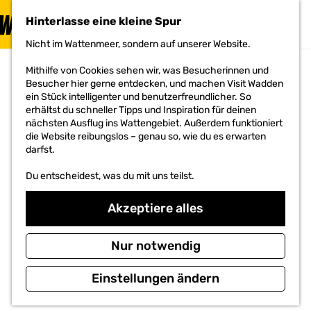
Sternen
Hinterlasse eine kleine Spur
MENÜ
Oder haben Sie
Angst vor der
G
Nicht im Wattenmeer, sondern auf unserer Website.
Dunkelheit?
e
Lies die
h
Mithilfe von Cookies sehen wir, was Besucherinnen und
Geschichte
e
Besucher hier gerne entdecken, und machen Visit Wadden
n
ein Stück intelligenter und benutzerfreundlicher. So
INSELN
S
erhältst du schneller Tipps und Inspiration für deinen
i
nächsten Ausflug ins Wattengebiet. Außerdem funktioniert
BESUCHEN
e
die Website reibungslos – genau so, wie du es erwarten
z
darfst.
u
r
Du entscheidest, was du mit uns teilst.
H
o
Akzeptiere alles
m
e
p
Nur notwendig
a
g
Einstellungen ändern
e