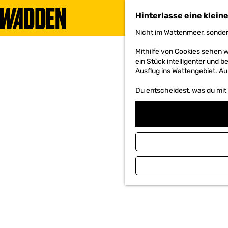
Hinterlasse eine klein
Nicht im Wattenmeer, sonder
G
e
Mithilfe von Cookies sehen 
h
ein Stück intelligenter und b
e
Ausflug ins Wattengebiet. Au
n
S
Du entscheidest, was du mit u
i
e
z
u
r
H
o
m
e
p
a
g
e