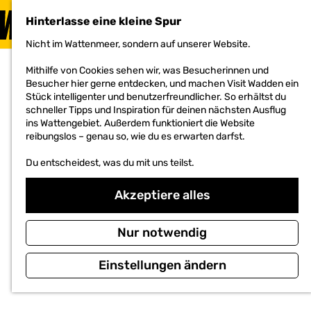
BESUCHEN
Hinterlasse eine kleine Spur
MENÜ
Nicht im Wattenmeer, sondern auf unserer Website.
G
e
Mithilfe von Cookies sehen wir, was Besucherinnen und
h
Besucher hier gerne entdecken, und machen Visit Wadden ein
e
Stück intelligenter und benutzerfreundlicher. So erhältst du
n
schneller Tipps und Inspiration für deinen nächsten Ausflug
S
ins Wattengebiet. Außerdem funktioniert die Website
i
reibungslos – genau so, wie du es erwarten darfst.
e
z
Du entscheidest, was du mit uns teilst.
u
r
H
Akzeptiere alles
o
m
e
Nur notwendig
p
a
Einstellungen ändern
g
e