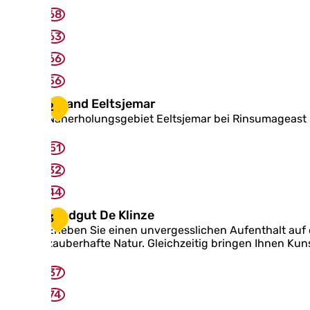
68
63
66
56
S
Strand Eeltsjemar
2
t
Naherholungsgebiet Eeltsjemar bei Rinsumageast
r
a
51
n
d
32
E
44
e
l
L
Landgut De Klinze
3
t
a
Erleben Sie einen unvergesslichen Aufenthalt auf 
s
n
zauberhafte Natur. Gleichzeitig bringen Ihnen Kun
j
d
e
g
37
m
u
a
t
74
r
D