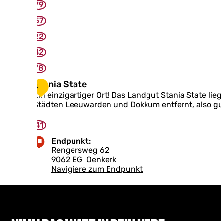
79
e
K
57
l
i
22
n
42
z
e
78
S
Stania State
4
t
Ein einzigartiger Ort! Das Landgut Stania State l
a
Städten Leeuwarden und Dokkum entfernt, also gut
n
i
41
a
S
Endpunkt:
t
Rengersweg 62
a
9062 EG
Oenkerk
t
Navigiere zum Endpunkt
e