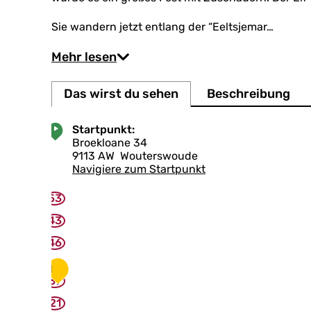
Sie wandern jetzt entlang der “Eeltsjemar…
Mehr lesen
Das wirst du sehen
Beschreibung
Startpunkt:
Broekloane 34
9113 AW
Wouterswoude
Navigiere zum Startpunkt
53
43
46
1
37
21