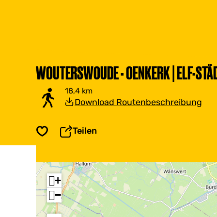
WOUTERSWOUDE - OENKERK | ELF-STÄD
18,4 km
Download Routenbeschreibung
Teilen
Speichern
+
−