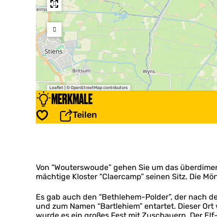
Leaflet
|
© OpenStreetMap contributors
MERKMALE
Teilen
Speichern
Von “Wouterswoude” gehen Sie um das überdimen
mächtige Kloster “Claercamp” seinen Sitz. Die M
Es gab auch den “Bethlehem-Polder”, der nach 
und zum Namen “Bartlehiem” entartet. Dieser Ort 
wurde es ein großes Fest mit Zuschauern. Der Elf