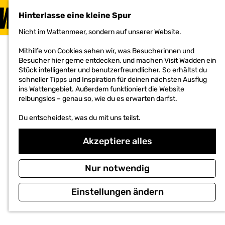
BESUCHEN
Hinterlasse eine kleine Spur
MENÜ
Nicht im Wattenmeer, sondern auf unserer Website.
G
e
Mithilfe von Cookies sehen wir, was Besucherinnen und
h
Besucher hier gerne entdecken, und machen Visit Wadden ein
e
Stück intelligenter und benutzerfreundlicher. So erhältst du
n
schneller Tipps und Inspiration für deinen nächsten Ausflug
S
ins Wattengebiet. Außerdem funktioniert die Website
i
reibungslos – genau so, wie du es erwarten darfst.
e
z
Du entscheidest, was du mit uns teilst.
u
r
H
Akzeptiere alles
o
m
e
Nur notwendig
p
a
Einstellungen ändern
g
e