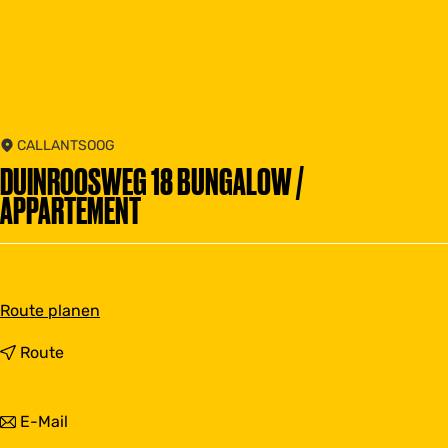
CALLANTSOOG
DUINROOSWEG 18 BUNGALOW /
APPARTEMENT
b
Route planen
i
s
b
Route
D
i
u
s
i
D
b
E-Mail
n
u
i
r
i