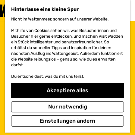
BESUCHEN
Hinterlasse eine kleine Spur
MENÜ
Nicht im Wattenmeer, sondern auf unserer Website.
G
e
Mithilfe von Cookies sehen wir, was Besucherinnen und
h
Besucher hier gerne entdecken, und machen Visit Wadden
e
ein Stück intelligenter und benutzerfreundlicher. So
n
erhältst du schneller Tipps und Inspiration für deinen
S
nächsten Ausflug ins Wattengebiet. Außerdem funktioniert
i
die Website reibungslos – genau so, wie du es erwarten
e
darfst.
z
u
Du entscheidest, was du mit uns teilst.
r
H
o
Akzeptiere alles
m
e
p
Nur notwendig
a
g
Einstellungen ändern
e