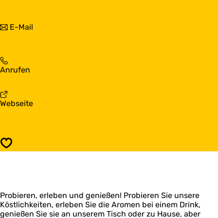
B
i
o
s
l
B
b
E-Mail
l
o
i
e
l
s
H
l
B
e
e
o
n
H
B
Anrufen
l
d
e
o
l
r
n
l
e
i
d
l
H
k
a
Webseite
r
e
e
b
i
H
n
B
k
e
d
o
n
r
l
d
Speichern
i
l
r
k
e
i
H
k
e
n
Probieren, erleben und genießen! Probieren Sie unsere
d
Köstlichkeiten, erleben Sie die Aromen bei einem Drink,
r
genießen Sie sie an unserem Tisch oder zu Hause, aber
i