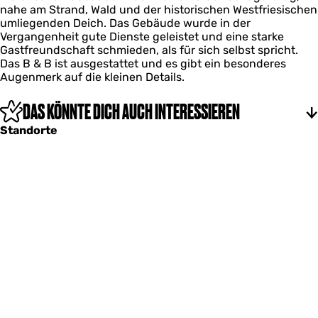
n
nahe am Strand, Wald und der historischen Westfriesischen
a
g
umliegenden Deich. Das Gebäude wurde in der
c
Vergangenheit gute Dienste geleistet und eine starke
h
Gastfreundschaft schmieden, als für sich selbst spricht.
t
Das B & B ist ausgestattet und es gibt ein besonderes
i
Augenmerk auf die kleinen Details.
n
g
DAS KÖNNTE DICH AUCH INTERESSIEREN
Standorte