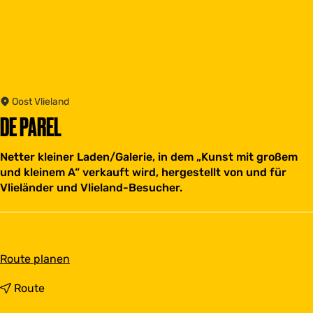
Oost Vlieland
DE PAREL
Netter kleiner Laden/Galerie, in dem „Kunst mit großem
und kleinem A“ verkauft wird, hergestellt von und für
Vlieländer und Vlieland-Besucher.
b
Route planen
i
s
b
Route
D
i
e