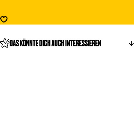
s
P
D
a
e
r
P
Speichern
e
a
l
r
e
l
DAS KÖNNTE DICH AUCH INTERESSIEREN