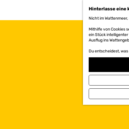
h
Hinterlasse eine 
e
n
Nicht im Wattenmeer, 
S
i
Mithilfe von Cookies
e
ein Stück intelligente
z
Ausflug ins Wattengebi
u
r
Du entscheidest, was d
H
o
m
e
p
a
g
e