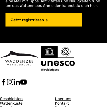
eine Mail mit Tipps, Aktivitäten und Neuigkeiten rund
um das Wattenmeer. Anmelden kannst du dich hier.
Jetzt registrieren
F
I
L
Y
a
n
i
o
c
s
n
u
A
A
e
t
k
T
Geschichten
Über uns
b
a
e
u
Wattenküste
Kontakt
l
l
o
g
d
b