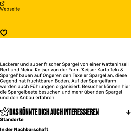
r
p
a
Webseite
g
a
b
e
r
S
l
g
p
v
e
a
o
l
Speichern
r
n
v
g
T
o
e
e
n
l
x
T
v
e
e
Leckerer und super frischer Spargel von einer Watteninsel!
o
l
x
Bert und Meina Keijser von der Farm 'Keijser Kartoffeln &
n
e
Spargel' bauen auf Ongeren den Texeler Spargel an, diese
T
l
Gegend hat fruchtbaren Boden. Auf der Spargelfarm
e
werden auch Führungen organisiert. Besucher können hier
x
die Spargelbeete besuchen und mehr über den Spargel
e
und den Anbau erfahren.
l
DAS KÖNNTE DICH AUCH INTERESSIEREN
Standorte
In der Nachbarschaft