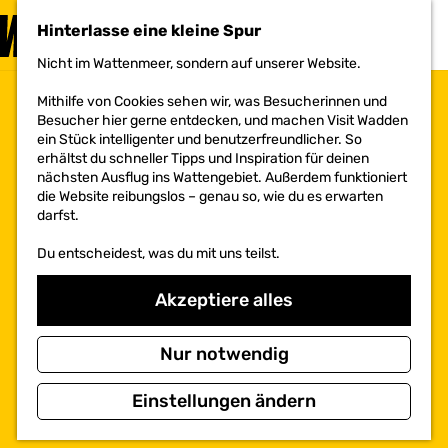
BESUCHEN
Hinterlasse eine kleine Spur
MENÜ
Nicht im Wattenmeer, sondern auf unserer Website.
G
e
Mithilfe von Cookies sehen wir, was Besucherinnen und
h
Besucher hier gerne entdecken, und machen Visit Wadden
e
ein Stück intelligenter und benutzerfreundlicher. So
n
erhältst du schneller Tipps und Inspiration für deinen
S
nächsten Ausflug ins Wattengebiet. Außerdem funktioniert
i
die Website reibungslos – genau so, wie du es erwarten
e
darfst.
z
u
Du entscheidest, was du mit uns teilst.
r
H
o
Akzeptiere alles
m
e
p
Nur notwendig
a
g
Einstellungen ändern
e