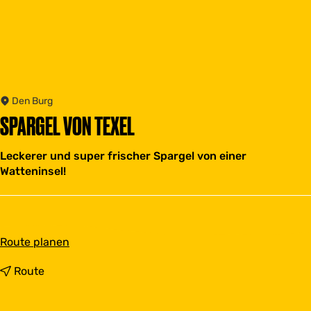
Den Burg
SPARGEL VON TEXEL
Leckerer und super frischer Spargel von einer
Watteninsel!
b
Route planen
i
s
b
Route
S
i
p
s
a
S