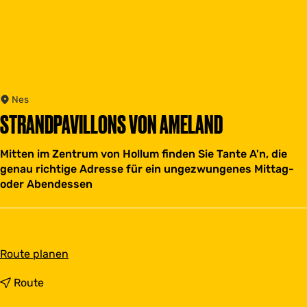
Nes
STRANDPAVILLONS VON AMELAND
Mitten im Zentrum von Hollum finden Sie Tante A'n, die
genau richtige Adresse für ein ungezwungenes Mittag-
oder Abendessen
b
Route planen
i
s
b
Route
S
i
t