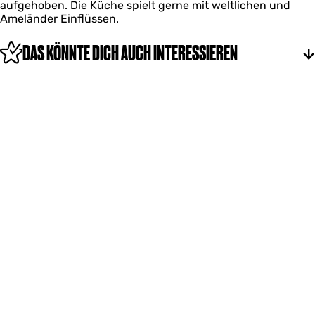
m
aufgehoben. Die Küche spielt gerne mit weltlichen und
o
n
A
e
Ameländer Einflüssen.
n
d
m
l
s
e
a
v
DAS KÖNNTE DICH AUCH INTERESSIEREN
l
n
o
a
d
n
n
A
d
m
e
l
a
n
d