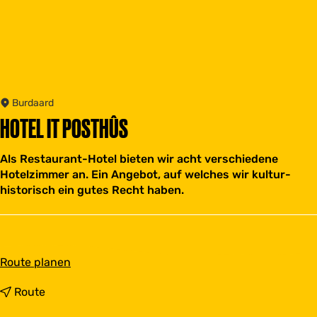
Burdaard
HOTEL IT POSTHÛS
Als Restaurant-Hotel bieten wir acht verschiedene
Hotelzimmer an. Ein Angebot, auf welches wir kultur-
historisch ein gutes Recht haben.
b
Route planen
i
s
b
Route
H
i
o