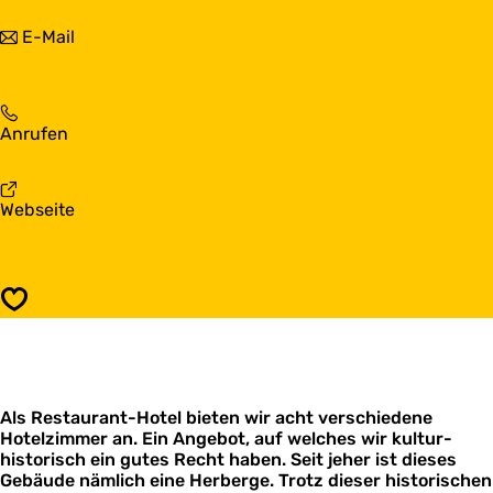
s
t
H
b
E-Mail
e
o
i
l
t
s
I
e
H
t
l
o
P
I
H
Anrufen
t
o
t
o
e
s
P
t
l
t
o
e
I
h
a
Webseite
s
l
t
û
b
t
I
P
s
H
h
t
o
o
û
P
s
t
s
o
Speichern
t
e
s
h
l
t
û
I
h
s
t
û
P
s
Als Restaurant-Hotel bieten wir acht verschiedene
o
Hotelzimmer an. Ein Angebot, auf welches wir kultur-
s
historisch ein gutes Recht haben. Seit jeher ist dieses
t
Gebäude nämlich eine Herberge. Trotz dieser historischen
h