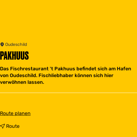
Oudeschild
PAKHUUS
Das Fischrestaurant 't Pakhuus befindet sich am Hafen
von Oudeschild. Fischliebhaber können sich hier
verwöhnen lassen.
b
Route planen
i
s
b
Route
P
i
a