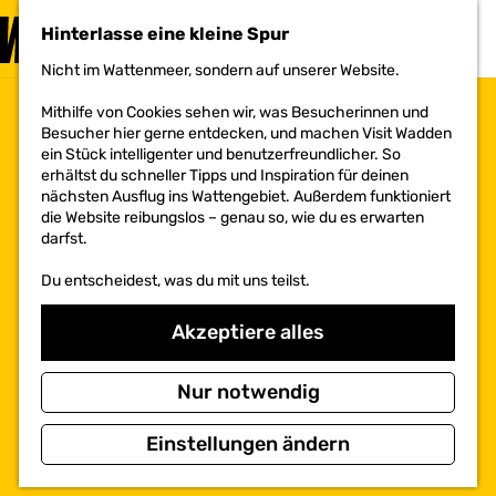
BESUCHEN
Hinterlasse eine kleine Spur
MENÜ
Nicht im Wattenmeer, sondern auf unserer Website.
G
e
Mithilfe von Cookies sehen wir, was Besucherinnen und
h
Besucher hier gerne entdecken, und machen Visit Wadden
e
ein Stück intelligenter und benutzerfreundlicher. So
n
erhältst du schneller Tipps und Inspiration für deinen
S
nächsten Ausflug ins Wattengebiet. Außerdem funktioniert
i
die Website reibungslos – genau so, wie du es erwarten
e
darfst.
z
u
Du entscheidest, was du mit uns teilst.
r
H
o
Akzeptiere alles
m
e
p
Nur notwendig
a
g
Einstellungen ändern
e