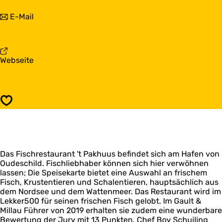
s
k
P
b
E-Mail
h
a
i
u
k
s
u
h
P
s
u
a
u
a
Webseite
k
s
b
h
P
u
a
u
k
s
Speichern
h
u
u
s
Das Fischrestaurant 't Pakhuus befindet sich am Hafen von
Oudeschild. Fischliebhaber können sich hier verwöhnen
lassen; Die Speisekarte bietet eine Auswahl an frischem
Fisch, Krustentieren und Schalentieren, hauptsächlich aus
dem Nordsee und dem Wattenmeer. Das Restaurant wird im
Lekker500 für seinen frischen Fisch gelobt. Im Gault &
Millau Führer von 2019 erhalten sie zudem eine wunderbare
Bewertung der Jury mit 13 Punkten. Chef Boy Schuiling