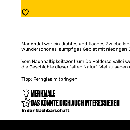
i
a
ë
r
Speichern
n
i
d
ë
a
n
l
d
a
Mariëndal war ein dichtes und flaches Zwiebelland,
l
wunderschönes, sumpfiges Gebiet mit niedrigen 
Vom Nachhaltigkeitszentrum De Helderse Vallei w
die Geschichte dieser "alten Natur". Viel zu sehe
Tipp: Fernglas mitbringen.
MERKMALE
DAS KÖNNTE DICH AUCH INTERESSIEREN
In der Nachbarschaft