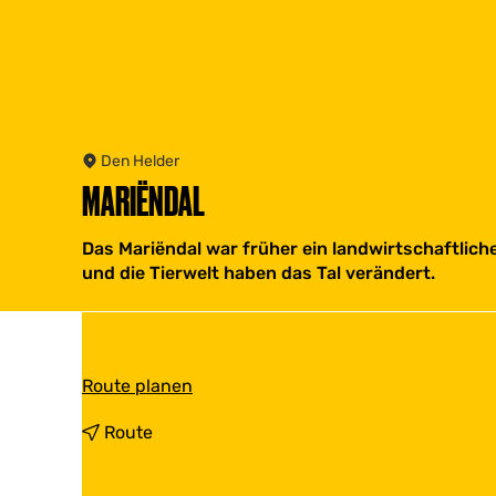
Den Helder
MARIËNDAL
Das Mariëndal war früher ein landwirtschaftlich
und die Tierwelt haben das Tal verändert.
b
Route planen
i
s
b
Route
M
i
a
s
r
M