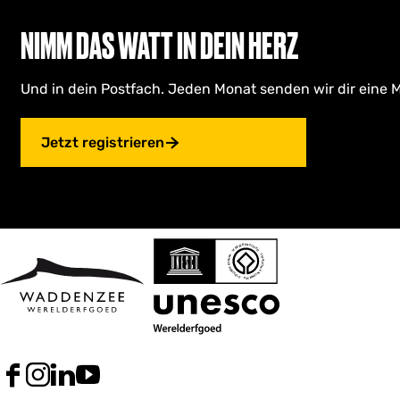
NIMM DAS WATT IN DEIN HERZ
Und in dein Postfach. Jeden Monat senden wir dir eine M
Jetzt registrieren
F
I
L
Y
a
n
i
o