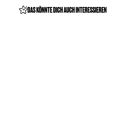
c
h
DAS KÖNNTE DICH AUCH INTERESSIEREN
e
n