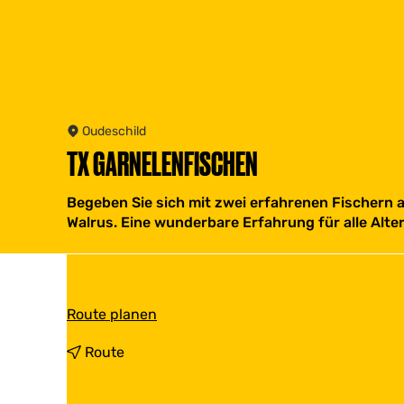
Oudeschild
TX GARNELENFISCHEN
Begeben Sie sich mit zwei erfahrenen Fischern a
Walrus. Eine wunderbare Erfahrung für alle Alt
b
Route planen
i
s
b
Route
T
i
X
s
G
T