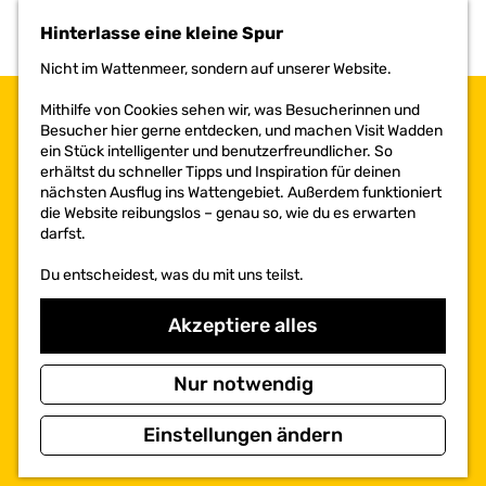
h
Hinterlasse eine kleine Spur
e
n
Nicht im Wattenmeer, sondern auf unserer Website.
S
i
Mithilfe von Cookies sehen wir, was Besucherinnen und
e
Besucher hier gerne entdecken, und machen Visit Wadden
z
ein Stück intelligenter und benutzerfreundlicher. So
u
erhältst du schneller Tipps und Inspiration für deinen
r
nächsten Ausflug ins Wattengebiet. Außerdem funktioniert
H
die Website reibungslos – genau so, wie du es erwarten
o
darfst.
m
e
Du entscheidest, was du mit uns teilst.
p
a
Akzeptiere alles
g
e
Nur notwendig
Einstellungen ändern