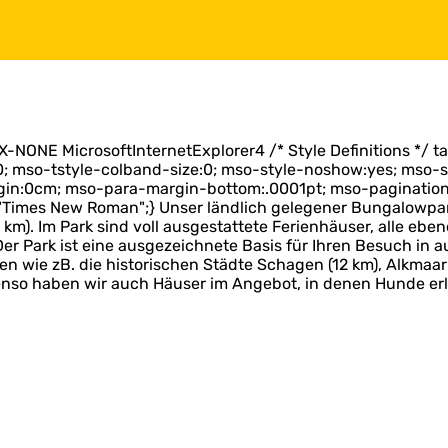
X-NONE MicrosoftInternetExplorer4 /* Style Definitions */ 
 mso-tstyle-colband-size:0; mso-style-noshow:yes; mso-sty
in:0cm; mso-para-margin-bottom:.0001pt; mso-pagination:
ily:"Times New Roman";} Unser ländlich gelegener Bungalowp
km). Im Park sind voll ausgestattete Ferienhäuser, alle e
Der Park ist eine ausgezeichnete Basis für Ihren Besuch in
en wie zB. die historischen Städte Schagen (12 km), Alkmaa
benso haben wir auch Häuser im Angebot, in denen Hunde er