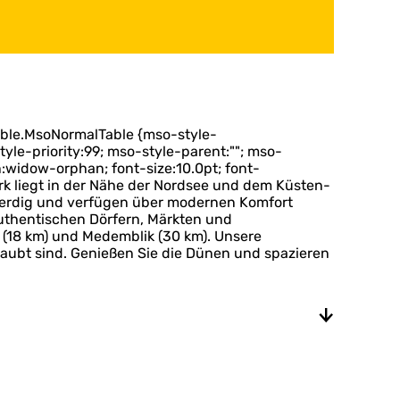
table.MsoNormalTable {mso-style-
le-priority:99; mso-style-parent:""; mso-
widow-orphan; font-size:10.0pt; font-
ark liegt in der Nähe der Nordsee und dem Küsten-
benerdig und verfügen über modernen Komfort
 authentischen Dörfern, Märkten und
r (18 km) und Medemblik (30 km). Unsere
laubt sind. Genießen Sie die Dünen und spazieren