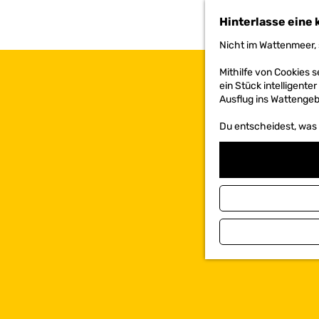
h
Hinterlasse eine 
e
n
Nicht im Wattenmeer, 
S
i
Mithilfe von Cookies
e
ein Stück intelligente
z
Ausflug ins Wattengebi
u
r
Du entscheidest, was d
H
o
m
e
p
a
g
e