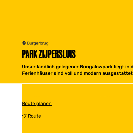
Burgerbrug
PARK ZIJPERSLUIS
Unser ländlich gelegener Bungalowpark liegt in
Ferienhäuser sind voll und modern ausgestattet 
b
Route planen
i
s
b
Route
P
i
a
s
r
P