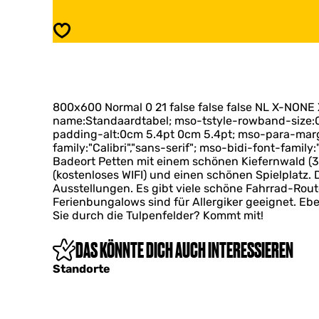
k
a
Z
r
Speichern
i
k
j
Z
p
i
e
j
r
p
s
800x600 Normal 0 21 false false false NL X-NONE 
e
l
name:Standaardtabel; mso-tstyle-rowband-size:0;
r
u
padding-alt:0cm 5.4pt 0cm 5.4pt; mso-para-marg
s
i
family:"Calibri","sans-serif"; mso-bidi-font-fam
l
s
Badeort Petten mit einem schönen Kiefernwald (3 
u
(kostenloses WIFI) und einen schönen Spielplatz. 
i
Ausstellungen. Es gibt viele schöne Fahrrad-Rout
s
Ferienbungalows sind für Allergiker geeignet. E
Sie durch die Tulpenfelder? Kommt mit!
DAS KÖNNTE DICH AUCH INTERESSIEREN
Standorte