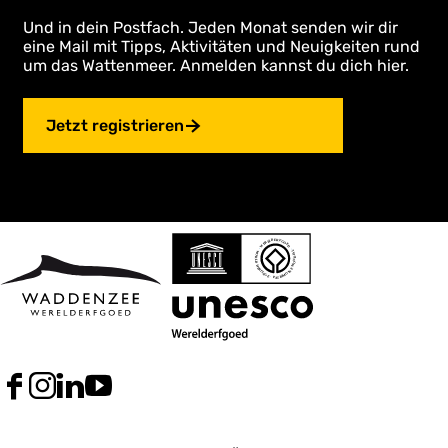
Und in dein Postfach. Jeden Monat senden wir dir
eine Mail mit Tipps, Aktivitäten und Neuigkeiten rund
um das Wattenmeer. Anmelden kannst du dich hier.
Jetzt registrieren
F
I
L
Y
a
n
i
o
c
s
n
u