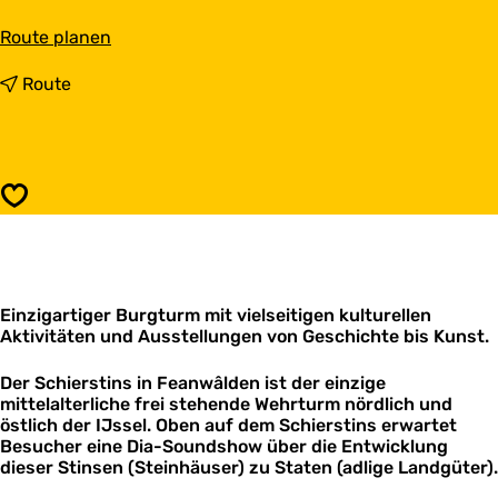
b
Route planen
i
s
b
Route
K
i
u
s
l
K
t
u
u
l
Speichern
r
t
h
u
i
r
s
h
t
i
o
Einzigartiger Burgturm mit vielseitigen kulturellen
s
r
Aktivitäten und Ausstellungen von Geschichte bis Kunst.
t
i
o
s
r
Der Schierstins in Feanwâlden ist der einzige
c
i
mittelalterliche frei stehende Wehrturm nördlich und
h
s
östlich der IJssel. Oben auf dem Schierstins erwartet
e
c
Besucher eine Dia-Soundshow über die Entwicklung
s
h
dieser Stinsen (Steinhäuser) zu Staten (adlige Landgüter).
Z
e