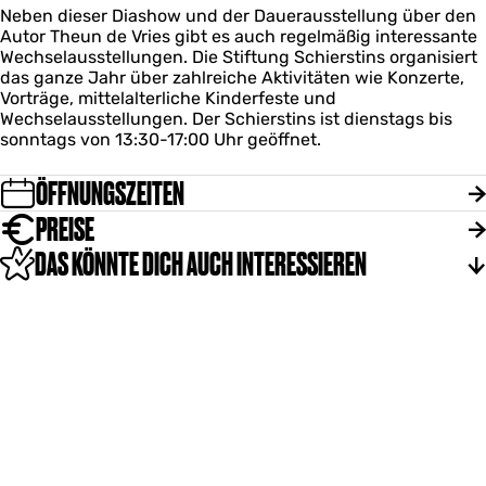
e
s
Neben dieser Diashow und der Dauerausstellung über den
n
Z
Autor Theun de Vries gibt es auch regelmäßig interessante
t
e
Wechselausstellungen. Die Stiftung Schierstins organisiert
r
n
das ganze Jahr über zahlreiche Aktivitäten wie Konzerte,
u
t
Vorträge, mittelalterliche Kinderfeste und
m
r
Wechselausstellungen. Der Schierstins ist dienstags bis
D
u
sonntags von 13:30-17:00 Uhr geöffnet.
e
m
S
D
ÖFFNUNGSZEITEN
c
e
h
S
PREISE
i
c
e
h
DAS KÖNNTE DICH AUCH INTERESSIEREN
r
i
s
e
t
r
i
s
n
t
s
i
n
s