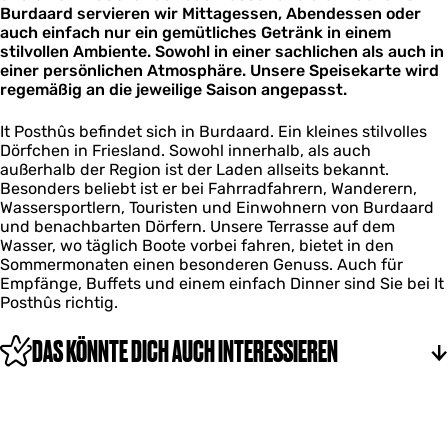
t
û
Burdaard servieren wir Mittagessen, Abendessen oder
I
h
s
auch einfach nur ein gemütliches Getränk in einem
t
û
stilvollen Ambiente. Sowohl in einer sachlichen als auch in
P
s
einer persönlichen Atmosphäre. Unsere Speisekarte wird
o
regemäßig an die jeweilige Saison angepasst.
s
t
h
It Posthûs befindet sich in Burdaard. Ein kleines stilvolles
û
Dörfchen in Friesland. Sowohl innerhalb, als auch
s
außerhalb der Region ist der Laden allseits bekannt.
Besonders beliebt ist er bei Fahrradfahrern, Wanderern,
Wassersportlern, Touristen und Einwohnern von Burdaard
und benachbarten Dörfern. Unsere Terrasse auf dem
Wasser, wo täglich Boote vorbei fahren, bietet in den
Sommermonaten einen besonderen Genuss. Auch für
Empfänge, Buffets und einem einfach Dinner sind Sie bei It
Posthûs richtig.
DAS KÖNNTE DICH AUCH INTERESSIEREN