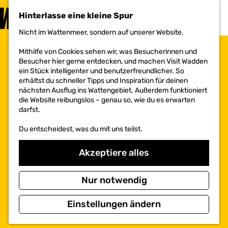
BESUCHEN
Hinterlasse eine kleine Spur
MENÜ
Nicht im Wattenmeer, sondern auf unserer Website.
G
e
Mithilfe von Cookies sehen wir, was Besucherinnen und
h
Besucher hier gerne entdecken, und machen Visit Wadden
e
ein Stück intelligenter und benutzerfreundlicher. So
n
erhältst du schneller Tipps und Inspiration für deinen
S
nächsten Ausflug ins Wattengebiet. Außerdem funktioniert
i
die Website reibungslos – genau so, wie du es erwarten
e
darfst.
z
u
Du entscheidest, was du mit uns teilst.
r
H
o
Akzeptiere alles
m
e
p
Nur notwendig
a
g
Einstellungen ändern
e