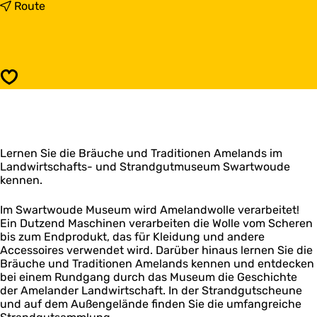
s
b
Route
A
i
m
s
e
A
l
m
ä
e
Speichern
n
l
d
ä
e
n
r
d
W
e
o
Lernen Sie die Bräuche und Traditionen Amelands im
r
l
Landwirtschafts- und Strandgutmuseum Swartwoude
W
l
kennen.
o
e
l
l
Im Swartwoude Museum wird Amelandwolle verarbeitet!
e
Ein Dutzend Maschinen verarbeiten die Wolle vom Scheren
bis zum Endprodukt, das für Kleidung und andere
Accessoires verwendet wird. Darüber hinaus lernen Sie die
Bräuche und Traditionen Amelands kennen und entdecken
bei einem Rundgang durch das Museum die Geschichte
der Amelander Landwirtschaft. In der Strandgutscheune
und auf dem Außengelände finden Sie die umfangreiche