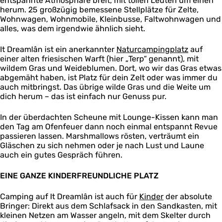
entspannte Atmosphäre breit, mit tollen Leuten um einen
herum. 25 großzügig bemessene Stellplätze für Zelte,
Wohnwagen, Wohnmobile, Kleinbusse, Faltwohnwagen und
alles, was dem irgendwie ähnlich sieht.
It Dreamlân ist ein anerkannter
Naturcampingplatz
auf
einer alten friesischen Warft (hier „Terp“ genannt), mit
wildem Gras und Weideblumen. Dort, wo wir das Gras etwas
abgemäht haben, ist Platz für dein Zelt oder was immer du
auch mitbringst. Das übrige wilde Gras und die Weite um
dich herum – das ist einfach nur Genuss pur.
In der überdachten Scheune mit Lounge-Kissen kann man
den Tag am Ofenfeuer dann noch einmal entspannt Revue
passieren lassen. Marshmallows rösten, verträumt ein
Gläschen zu sich nehmen oder je nach Lust und Laune
auch ein gutes Gespräch führen.
EINE GANZE KINDERFREUNDLICHE PLATZ
Camping auf It Dreamlân ist auch für
Kinder
der absolute
Bringer: Direkt aus dem Schlafsack in den Sandkasten, mit
kleinen Netzen am Wasser angeln, mit dem Skelter durch