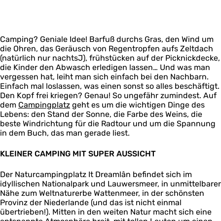
m
e
C
N
t
p
a
a
a
u
i
m
m
t
r
n
l
p
u
C
g
Camping? Geniale Idee! Barfuß durchs Gras, den Wind um
â
i
r
a
die Ohren, das Geräusch von Regentropfen aufs Zeltdach
n
n
C
m
(natürlich nur nachtsJ), frühstücken auf der Picknickdecke,
N
g
a
p
die Kinder den Abwasch erledigen lassen… Und was man
a
m
i
vergessen hat, leiht man sich einfach bei den Nachbarn.
t
p
n
Einfach mal loslassen, was einen sonst so alles beschäftigt.
u
i
g
Den Kopf frei kriegen? Genau! So ungefähr zumindest. Auf
r
n
dem
Campingplatz
C
geht es um die wichtigen Dinge des
g
Lebens: den Stand der Sonne, die Farbe des Weins, die
a
beste Windrichtung für die Radtour und um die Spannung
m
in dem Buch, das man gerade liest.
p
i
n
KLEINER CAMPING MIT SUPER AUSSICHT
g
Der Naturcampingplatz It Dreamlân befindet sich im
idyllischen Nationalpark und Lauwersmeer, in unmittelbarer
Nähe zum Weltnaturerbe Wattenmeer, in der schönsten
Provinz der Niederlande (und das ist nicht einmal
übertrieben!). Mitten in den weiten Natur macht sich eine