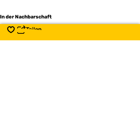
In der Nachbarschaft
Teilen
Speichern