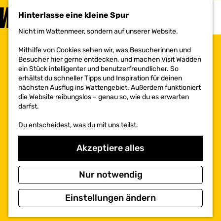
BESUCHEN
Hinterlasse eine kleine Spur
MENÜ
Nicht im Wattenmeer, sondern auf unserer Website.
G
e
Mithilfe von Cookies sehen wir, was Besucherinnen und
h
Besucher hier gerne entdecken, und machen Visit Wadden
e
ein Stück intelligenter und benutzerfreundlicher. So
n
erhältst du schneller Tipps und Inspiration für deinen
S
nächsten Ausflug ins Wattengebiet. Außerdem funktioniert
i
die Website reibungslos – genau so, wie du es erwarten
e
darfst.
z
u
Du entscheidest, was du mit uns teilst.
r
H
o
Akzeptiere alles
m
e
p
Nur notwendig
a
g
Einstellungen ändern
e