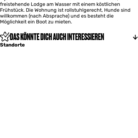
j
e
freistehende Lodge am Wasser mit einem köstlichen
a
d
d
w
Frühstück. Die Wohnung ist rollstuhlgerecht, Hunde sind
s
e
i
willkommen (nach Absprache) und es besteht die
t
w
n
Möglichkeit ein Boot zu mieten.
Z
i
d
i
n
j
DAS KÖNNTE DICH AUCH INTERESSIEREN
d
d
Standorte
e
w
i
n
d