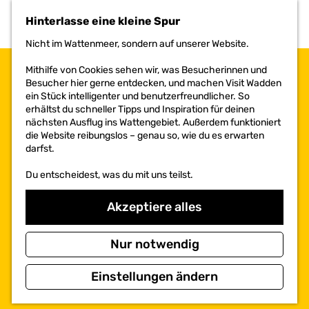
h
Hinterlasse eine kleine Spur
e
n
Nicht im Wattenmeer, sondern auf unserer Website.
S
i
Mithilfe von Cookies sehen wir, was Besucherinnen und
e
Besucher hier gerne entdecken, und machen Visit Wadden
z
ein Stück intelligenter und benutzerfreundlicher. So
u
erhältst du schneller Tipps und Inspiration für deinen
r
nächsten Ausflug ins Wattengebiet. Außerdem funktioniert
H
die Website reibungslos – genau so, wie du es erwarten
o
darfst.
m
e
Du entscheidest, was du mit uns teilst.
p
a
Akzeptiere alles
g
e
Nur notwendig
Einstellungen ändern