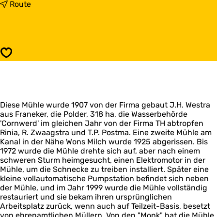
s
b
Route
C
i
o
s
r
C
n
o
w
r
Speichern
e
n
r
w
d
e
e
r
r
d
m
Diese Mühle wurde 1907 von der Firma gebaut J.H. Westra
e
o
aus Franeker, die Polder, 318 ha, die Wasserbehörde
r
l
'Cornwerd' im gleichen Jahr von der Firma TH abtropfen
m
e
Rinia, R. Zwaagstra und T.P. Postma. Eine zweite Mühle am
o
n
Kanal in der Nähe Wons Milch wurde 1925 abgerissen. Bis
l
1972 wurde die Mühle drehte sich auf, aber nach einem
e
schweren Sturm heimgesucht, einen Elektromotor in der
n
Mühle, um die Schnecke zu treiben installiert. Später eine
kleine vollautomatische Pumpstation befindet sich neben
der Mühle, und im Jahr 1999 wurde die Mühle vollständig
restauriert und sie bekam ihren ursprünglichen
Arbeitsplatz zurück, wenn auch auf Teilzeit-Basis, besetzt
von ehrenamtlichen Müllern. Von den "Monk" hat die Mühle