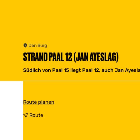
Den Burg
STRAND PAAL 12 (JAN AYESLAG)
Südlich von Paal 15 liegt Paal 12, auch Jan Aye
b
Route planen
i
s
b
Route
S
i
t
s
r
S
a
t