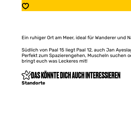
n
r
Speichern
d
a
P
n
a
d
a
P
l
a
1
Ein ruhiger Ort am Meer, ideal für Wanderer und N
a
2
l
(
1
Südlich von Paal 15 liegt Paal 12, auch Jan Ayes
J
2
Perfekt zum Spazierengehen, Muscheln suchen ode
a
(
bringt euch was Leckeres mit!
n
J
A
a
DAS KÖNNTE DICH AUCH INTERESSIEREN
y
n
e
A
Standorte
s
y
l
e
a
s
g
l
)
a
g
)