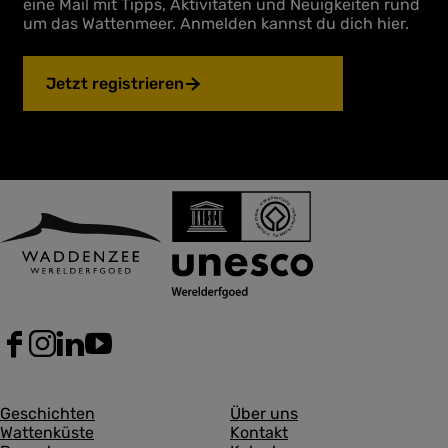
eine Mail mit Tipps, Aktivitäten und Neuigkeiten rund
um das Wattenmeer. Anmelden kannst du dich hier.
Jetzt registrieren
F
I
L
Y
a
n
i
o
c
s
n
u
A
A
e
t
k
T
Geschichten
Über uns
b
a
e
u
Wattenküste
Kontakt
l
l
o
g
d
b