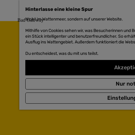
h
Hinterlasse eine kleine Spur
e
n
Nicht im Wattenmeer, sondern auf unserer Website.
S
i
Mithilfe von Cookies sehen wir, was Besucherinnen und 
e
ein Stück intelligenter und benutzerfreundlicher. So erhäl
z
Ausflug ins Wattengebiet. Außerdem funktioniert die Websi
u
r
Du entscheidest, was du mit uns teilst.
H
o
Akzeptie
m
e
p
Nur no
a
g
e
Einstellun