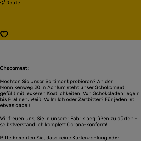
s
b
Route
C
i
h
s
o
C
c
h
o
o
Speichern
m
c
a
o
a
m
t
a
A
a
c
Chocomaat:
t
h
A
l
c
Möchten Sie unser Sortiment probieren? An der
u
h
Monnikenweg 20 in Achlum steht unser Schokomaat,
m
l
gefüllt mit leckeren Köstlichkeiten! Von Schokoladenriegeln
u
bis Pralinen. Weiß, Vollmilch oder Zartbitter? Für jeden ist
m
etwas dabei!
Wir freuen uns, Sie in unserer Fabrik begrüßen zu dürfen –
selbstverständlich komplett Corona-konform!
Bitte beachten Sie, dass keine Kartenzahlung oder