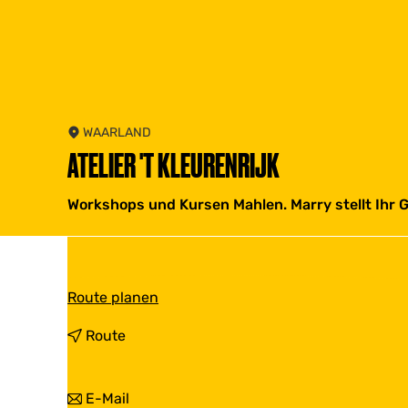
WAARLAND
ATELIER 'T KLEURENRIJK
Workshops und Kursen Mahlen. Marry stellt Ihr G
b
Route planen
i
s
b
Route
A
i
t
s
e
A
b
E-Mail
l
t