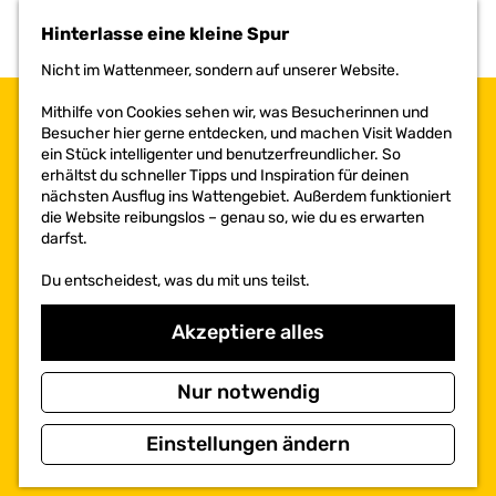
h
Hinterlasse eine kleine Spur
e
n
Nicht im Wattenmeer, sondern auf unserer Website.
S
i
Mithilfe von Cookies sehen wir, was Besucherinnen und
e
Besucher hier gerne entdecken, und machen Visit Wadden
z
ein Stück intelligenter und benutzerfreundlicher. So
u
erhältst du schneller Tipps und Inspiration für deinen
r
nächsten Ausflug ins Wattengebiet. Außerdem funktioniert
H
die Website reibungslos – genau so, wie du es erwarten
o
darfst.
m
e
Du entscheidest, was du mit uns teilst.
p
a
Akzeptiere alles
g
e
Nur notwendig
Einstellungen ändern