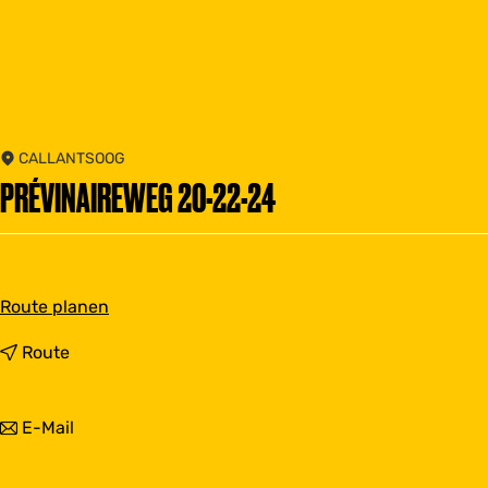
CALLANTSOOG
PRÉVINAIREWEG 20-22-24
b
Route planen
i
s
b
Route
P
i
r
s
é
P
b
E-Mail
v
r
i
i
é
s
n
v