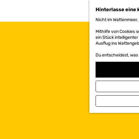
h
Hinterlasse eine 
e
n
Nicht im Wattenmeer, 
S
i
Mithilfe von Cookies
e
ein Stück intelligente
z
Ausflug ins Wattengebi
u
r
Du entscheidest, was d
H
o
m
e
p
a
g
e