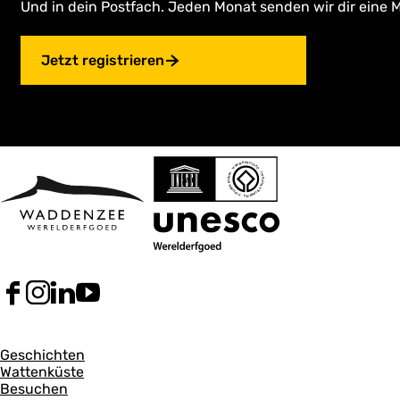
Und in dein Postfach. Jeden Monat senden wir dir eine M
Jetzt registrieren
F
I
L
Y
a
n
i
o
c
s
n
u
A
e
t
k
T
Geschichten
b
a
e
u
Wattenküste
l
o
g
d
b
Besuchen