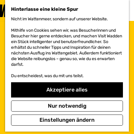
BESUCHEN
Hinterlasse eine kleine Spur
MENÜ
Nicht im Wattenmeer, sondern auf unserer Website.
G
e
Mithilfe von Cookies sehen wir, was Besucherinnen und
h
Besucher hier gerne entdecken, und machen Visit Wadden
e
ein Stück intelligenter und benutzerfreundlicher. So
n
erhältst du schneller Tipps und Inspiration für deinen
S
nächsten Ausflug ins Wattengebiet. Außerdem funktioniert
i
die Website reibungslos – genau so, wie du es erwarten
e
darfst.
z
u
Du entscheidest, was du mit uns teilst.
r
H
o
Akzeptiere alles
m
e
p
Nur notwendig
a
g
Einstellungen ändern
e