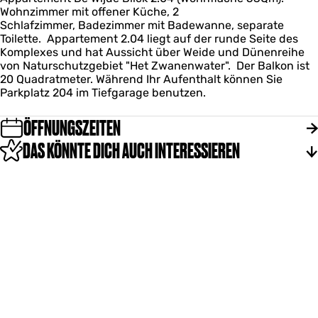
0
,
b
Wohnzimmer mit offener Küche, 2
i
n
4
H
r
Schlafzimmer, Badezimmer mit Badewanne, separate
c
s
,
e
o
Toilette. Appartement 2.04 liegt auf der runde Seite des
k
b
H
i
e
Komplexes und hat Aussicht über Weide und Dünenreihe
2
r
e
n
k
von Naturschutzgebiet "Het Zwanenwater". Der Balkon ist
.
o
i
s
20 Quadratmeter. Während Ihr Aufenthalt können Sie
0
e
n
b
Parkplatz 204 im Tiefgarage benutzen.
4
k
s
r
,
b
o
H
ÖFFNUNGSZEITEN
r
e
e
o
k
DAS KÖNNTE DICH AUCH INTERESSIEREN
i
e
n
k
s
b
r
o
e
k