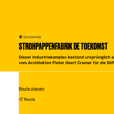
Scheemda
STROHPAPPENFABRIK DE TOEKOMST
Dieser Industriekomplex bestand ursprünglich a
vom Architekten Pieter Geert Cremer für die Sti
b
Route planen
i
s
b
Route
S
i
t
s
r
S