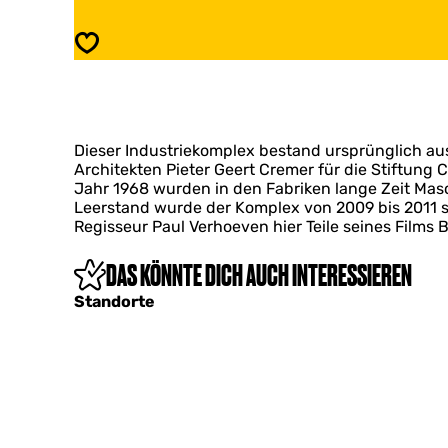
o
t
h
r
Speichern
p
o
a
h
p
p
p
a
e
p
n
Dieser Industriekomplex bestand ursprünglich au
p
f
Architekten Pieter Geert Cremer für die Stiftun
e
a
Jahr 1968 wurden in den Fabriken lange Zeit Ma
n
b
Leerstand wurde der Komplex von 2009 bis 2011 s
f
r
Regisseur Paul Verhoeven hier Teile seines Films 
a
i
b
k
r
DAS KÖNNTE DICH AUCH INTERESSIEREN
D
i
e
Standorte
k
T
D
o
e
e
T
k
o
o
e
m
k
s
o