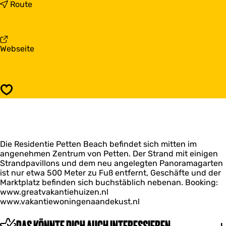
s
b
Route
P
i
e
s
t
P
t
e
a
Webseite
e
t
b
n
t
P
B
e
e
e
n
t
a
B
Speichern
t
c
e
e
h
a
n
c
B
h
e
Die Residentie Petten Beach befindet sich mitten im
a
angenehmen Zentrum von Petten. Der Strand mit einigen
c
Strandpavillons und dem neu angelegten Panoramagarten
h
ist nur etwa 500 Meter zu Fuß entfernt, Geschäfte und der
Marktplatz befinden sich buchstäblich nebenan. Booking:
www.greatvakantiehuizen.nl
www.vakantiewoningenaandekust.nl