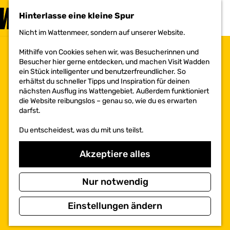
BESUCHEN
Hinterlasse eine kleine Spur
MENÜ
Nicht im Wattenmeer, sondern auf unserer Website.
G
e
Mithilfe von Cookies sehen wir, was Besucherinnen und
h
Besucher hier gerne entdecken, und machen Visit Wadden
e
ein Stück intelligenter und benutzerfreundlicher. So
n
erhältst du schneller Tipps und Inspiration für deinen
S
nächsten Ausflug ins Wattengebiet. Außerdem funktioniert
i
die Website reibungslos – genau so, wie du es erwarten
e
darfst.
z
u
Du entscheidest, was du mit uns teilst.
r
H
o
Akzeptiere alles
m
e
p
Nur notwendig
a
g
Einstellungen ändern
e