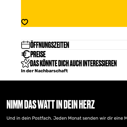
o
s
l
G
f
o
e
l
Speichern
n
f
e
n
ÖFFNUNGSZEITEN
PREISE
DAS KÖNNTE DICH AUCH INTERESSIEREN
In der Nachbarschaft
NIMM DAS WATT IN DEIN HERZ
Und in dein Postfach. Jeden Monat senden wir dir eine M