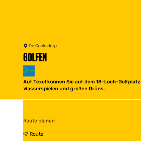
De Cocksdorp
GOLFEN
Auf Texel können Sie auf dem 18-Loch-Golfplatz 
Wasserspielen und großen Grüns.
b
Route planen
i
s
b
Route
G
i