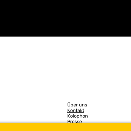
A
Über uns
Kontakt
l
Kolophon
l
Presse
Travel Trade