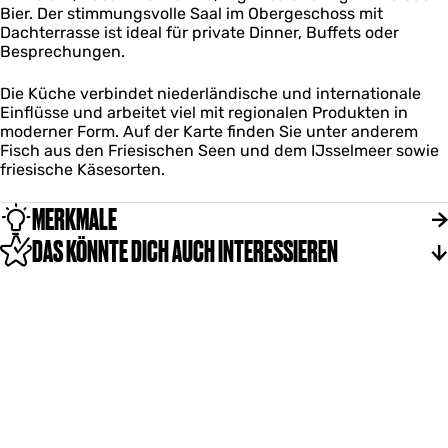
n
L
Bier. Der stimmungsvolle Saal im Obergeschoss mit
d
i
Dachterrasse ist ideal für private Dinner, Buffets oder
e
n
Besprechungen.
n
d
e
Die Küche verbindet niederländische und internationale
n
Einflüsse und arbeitet viel mit regionalen Produkten in
moderner Form. Auf der Karte finden Sie unter anderem
Fisch aus den Friesischen Seen und dem IJsselmeer sowie
friesische Käsesorten.
MERKMALE
DAS KÖNNTE DICH AUCH INTERESSIEREN