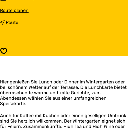
b
Route planen
i
s
b
Route
R
i
e
s
s
R
t
e
a
s
Speichern
u
t
r
a
a
u
n
r
t
a
O
Hier genießen Sie Lunch oder Dinner im Wintergarten oder
n
n
bei schönem Wetter auf der Terrasse. Die Lunchkarte bietet
t
d
überraschende warme und kalte Gerichte, zum
O
e
Abendessen wählen Sie aus einer umfangreichen
n
r
Speisekarte.
d
d
e
e
r
Auch für Kaffee mit Kuchen oder einen geselligen Umtrunk
L
d
sind Sie herzlich willkommen. Der Wintergarten eignet sich
i
e
für Feiern, Zusammenkünfte, High Tea und High Wine oder