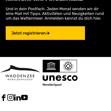
Und in dein Postfach. Jeden Monat senden wir dir
eine Mail mit Tipps, Aktivitäten und Neuigkeiten rund
um das Wattenmeer. Anmelden kannst du dich hier.
Jetzt registrieren
F
I
L
Y
a
n
i
o
c
s
n
u