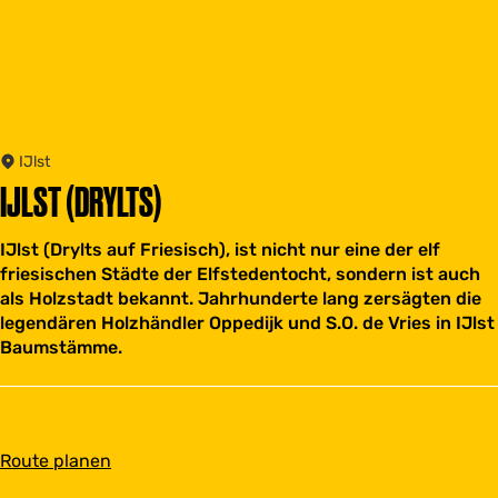
IJlst
IJLST (DRYLTS)
IJlst (Drylts auf Friesisch), ist nicht nur eine der elf
friesischen Städte der Elfstedentocht, sondern ist auch
als Holzstadt bekannt. Jahrhunderte lang zersägten die
legendären Holzhändler Oppedijk und S.O. de Vries in IJlst
Baumstämme.
b
Route planen
i