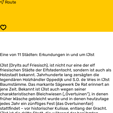
s
b
Route
I
i
J
s
l
I
s
J
t
l
Speichern
(
s
D
t
r
(
y
D
l
r
t
Eine von 11 Städten: Erkundungen in und um IJlst
y
s
l
)
t
IJlst (Drylts auf Friesisch), ist nicht nur eine der elf
s
friesischen Städte der Elfstedentocht, sondern ist auch als
)
Holzstadt bekannt. Jahrhunderte lang zersägten die
legendären Holzhändler Oppedijk und S.O. de Vries in IJlst
Baumstämme. Das markante Sägewerk De Rat erinnert an
jene Zeit. Bekannt ist IJlst auch wegen seiner
charakteristischen Bleichwiesen („Overtuinen“), in denen
früher Wäsche gebleicht wurde und in denen heutzutage
jedes Jahr ein zünftiges Fest (das Overtuinenfair)
stattfindet – vor historischer Kulisse, entlang der Gracht.