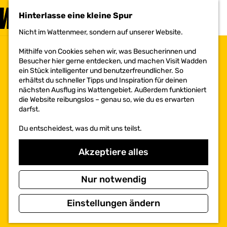
BESUCHEN
Hinterlasse eine kleine Spur
MENÜ
Nicht im Wattenmeer, sondern auf unserer Website.
G
e
Mithilfe von Cookies sehen wir, was Besucherinnen und
h
Besucher hier gerne entdecken, und machen Visit Wadden
e
ein Stück intelligenter und benutzerfreundlicher. So
n
erhältst du schneller Tipps und Inspiration für deinen
S
nächsten Ausflug ins Wattengebiet. Außerdem funktioniert
i
die Website reibungslos – genau so, wie du es erwarten
e
darfst.
z
u
Du entscheidest, was du mit uns teilst.
r
H
o
Akzeptiere alles
m
e
p
Nur notwendig
a
g
Einstellungen ändern
e