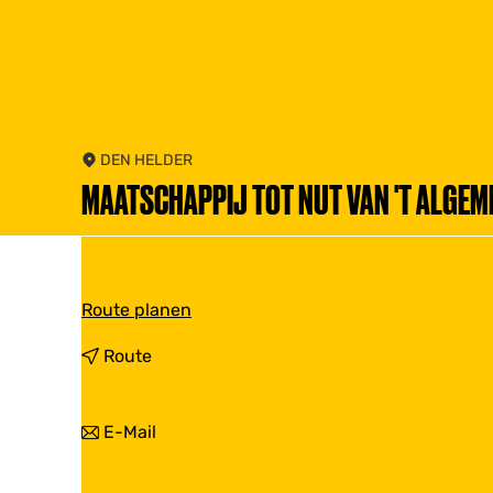
DEN HELDER
MAATSCHAPPIJ TOT NUT VAN 'T ALGEM
b
Route planen
i
s
b
Route
M
i
a
s
a
M
b
E-Mail
t
a
i
s
a
s
c
t