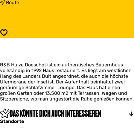
s
b
Route
B
i
&
s
B
B
H
&
u
B
Speichern
i
H
z
u
e
i
D
z
o
e
e
B&B Huize Doeschot ist ein authentisches Bauernhaus
D
s
vollständig in 1992 Haus restauriert. Es liegt am westlichen
o
c
Hang des Landers Bult angeordnet, die auch die höchste
e
h
Ufermoräne der Insel ist. Der Aufenthalt beinhaltet zwei
s
o
geräumige Schlafzimmer Lounge. Das Haus hat einen
c
t
großen Garten oder 13.500 m2 mit Terrassen, Wegen und
h
Sitzbereiche, wo man ungestört die Ruhe genießen können.
o
t
DAS KÖNNTE DICH AUCH INTERESSIEREN
Standorte