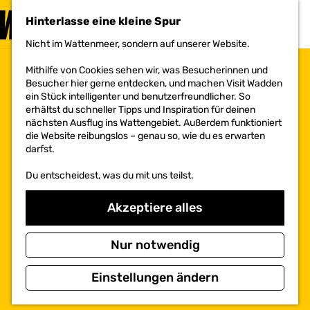
BESUCHEN
Hinterlasse eine kleine Spur
MENÜ
Nicht im Wattenmeer, sondern auf unserer Website.
G
e
Mithilfe von Cookies sehen wir, was Besucherinnen und
h
Besucher hier gerne entdecken, und machen Visit Wadden
e
ein Stück intelligenter und benutzerfreundlicher. So
n
erhältst du schneller Tipps und Inspiration für deinen
S
nächsten Ausflug ins Wattengebiet. Außerdem funktioniert
i
die Website reibungslos – genau so, wie du es erwarten
e
darfst.
z
u
Du entscheidest, was du mit uns teilst.
r
H
o
Akzeptiere alles
m
e
p
Nur notwendig
a
g
Einstellungen ändern
e