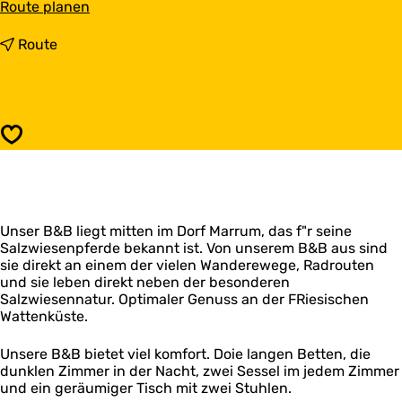
b
Route planen
i
s
b
Route
B
i
e
s
d
B
e
e
n
d
Speichern
B
e
r
n
e
B
a
r
k
e
f
Unser B&B liegt mitten im Dorf Marrum, das f"r seine
a
a
Salzwiesenpferde bekannt ist. Von unserem B&B aus sind
k
s
sie direkt an einem der vielen Wanderewege, Radrouten
f
t
und sie leben direkt neben der besonderen
a
M
Salzwiesennatur. Optimaler Genuss an der FRiesischen
s
a
Wattenküste.
t
r
M
r
a
Unsere B&B bietet viel komfort. Doie langen Betten, die
u
r
dunklen Zimmer in der Nacht, zwei Sessel im jedem Zimmer
m
r
und ein geräumiger Tisch mit zwei Stuhlen.
u