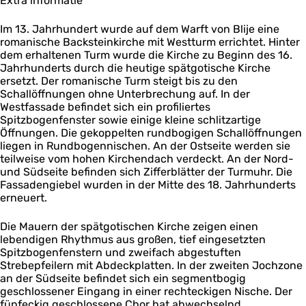
Extra informatie
e
Im 13. Jahrhundert wurde auf dem Warft von Blije eine
romanische Backsteinkirche mit Westturm errichtet. Hinter
dem erhaltenen Turm wurde die Kirche zu Beginn des 16.
Jahrhunderts durch die heutige spätgotische Kirche
ersetzt. Der romanische Turm steigt bis zu den
Schallöffnungen ohne Unterbrechung auf. In der
Westfassade befindet sich ein profiliertes
Spitzbogenfenster sowie einige kleine schlitzartige
Öffnungen. Die gekoppelten rundbogigen Schallöffnungen
liegen in Rundbogennischen. An der Ostseite werden sie
teilweise vom hohen Kirchendach verdeckt. An der Nord-
und Südseite befinden sich Zifferblätter der Turmuhr. Die
Fassadengiebel wurden in der Mitte des 18. Jahrhunderts
erneuert.
Die Mauern der spätgotischen Kirche zeigen einen
lebendigen Rhythmus aus großen, tief eingesetzten
Spitzbogenfenstern und zweifach abgestuften
Strebepfeilern mit Abdeckplatten. In der zweiten Jochzone
an der Südseite befindet sich ein segmentbogig
geschlossener Eingang in einer rechteckigen Nische. Der
fünfeckig geschlossene Chor hat abwechselnd