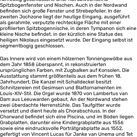
Spitzbogenfenster und Nischen. Auch in der Nordwand
befinden sich große Fenster und Strebepfeiler. In der
zweiten Jochzone liegt der heutige Eingang, ausgeführt
als gerahmte, verputzte rechteckige Fläche mit einer
profilierten Spitzbogennische, in deren Tympanon sich eine
kleine Nische befindet, in der kürzlich eine Statue des
heiligen Nikolaus eingesetzt wurde. Der Eingang selbst ist
segmentbogig geschlossen.
Das Innere wird von einem hölzernen Tonnengewölbe aus
dem Jahr 1858 überspannt, in rekonstruierten
ursprünglichen Farben, mit Zugbalken auf Konsolen. Die
Ausstattung stammt größtenteils aus dem frühen 18.
Jahrhundert. Die Kanzel mit Schalldeckel besitzt
Schnitzereien mit Gesimsen und Blattornamenten im
Louis-XIV-Stil. Die Orgel wurde 1870 von Lambertus van
Dam aus Leeuwarden gebaut. An der Nordwand stehen
zwei überdachte Herrenstühle. Das Taufgitter wurde
versetzt und dient heute als Chorabschluss. In der
Chorwand befindet sich eine Piscina, und im Boden liegen
Grabplatten, darunter eine Kindergrabplatte aus 1556
sowie eine eindrucksvolle Porträtgrabplatte aus 1552,
gefertigt von Vincent Lucas für Janke van Unema und Tet