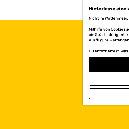
h
Hinterlasse eine 
e
n
Nicht im Wattenmeer, 
S
i
Mithilfe von Cookies
e
ein Stück intelligente
z
Ausflug ins Wattengebi
u
r
Du entscheidest, was d
H
o
m
e
p
a
g
e