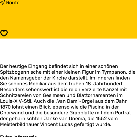
s
b
Route
S
i
i
s
n
S
t
i
-
n
Speichern
N
t
i
-
c
N
o
i
l
c
a
Der heutige Eingang befindet sich in einer schönen
o
a
Spitzbogennische mit einer kleinen Figur im Tympanon, die
l
s
den Namensgeber der Kirche darstellt. Im Inneren finden
a
k
Sie schönes Mobiliar aus dem frühen 18. Jahrhundert.
a
e
Besonders sehenswert ist die reich verzierte Kanzel mit
s
r
Schnitzereien von Gesimsen und Blattornamenten im
k
k
Louis-XIV-Stil. Auch die „Van Dam“-Orgel aus dem Jahr
e
B
1870 lohnt einen Blick, ebenso wie die Piscina in der
r
l
Chorwand und die besondere Grabplatte mit dem Porträt
k
i
der geharnischten Janke van Unema, die 1552 vom
B
j
Meisterbildhauer Vincent Lucas gefertigt wurde.
l
e
i
j