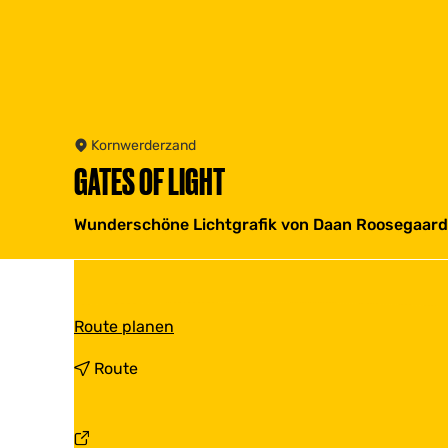
Kornwerderzand
GATES OF LIGHT
Wunderschöne Lichtgrafik von Daan Roosegaar
b
Route planen
i
s
b
Route
G
i
a
s
t
G
e
a