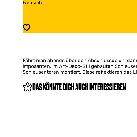
a
Webseite
s
t
b
o
e
G
f
s
a
L
o
t
i
f
Speichern
e
g
L
s
h
i
o
t
g
f
h
L
t
Fährt man abends über den Abschlussdeich, dann 
i
imposanten, im Art-Deco-Stil gebauten Schleusen
g
Schleusentoren montiert. Diese reflektieren das
h
t
DAS KÖNNTE DICH AUCH INTERESSIEREN