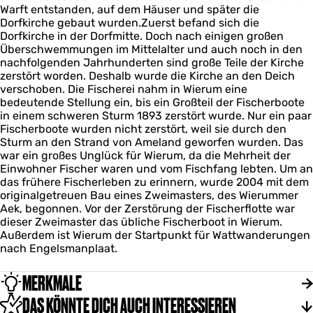
Warft entstanden, auf dem Häuser und später die
.
Dorfkirche gebaut wurden.Zuerst befand sich die
c
Dorfkirche in der Dorfmitte. Doch nach einigen großen
o
Überschwemmungen im Mittelalter und auch noch in den
m
nachfolgenden Jahrhunderten sind große Teile der Kirche
zerstört worden. Deshalb wurde die Kirche an den Deich
verschoben. Die Fischerei nahm in Wierum eine
bedeutende Stellung ein, bis ein Großteil der Fischerboote
in einem schweren Sturm 1893 zerstört wurde. Nur ein paar
Fischerboote wurden nicht zerstört, weil sie durch den
Sturm an den Strand von Ameland geworfen wurden. Das
war ein großes Unglück für Wierum, da die Mehrheit der
Einwohner Fischer waren und vom Fischfang lebten. Um an
das frühere Fischerleben zu erinnern, wurde 2004 mit dem
originalgetreuen Bau eines Zweimasters, des Wierummer
Aek, begonnen. Vor der Zerstörung der Fischerflotte war
dieser Zweimaster das übliche Fischerboot in Wierum.
Außerdem ist Wierum der Startpunkt für Wattwanderungen
nach Engelsmanplaat.
MERKMALE
DAS KÖNNTE DICH AUCH INTERESSIEREN