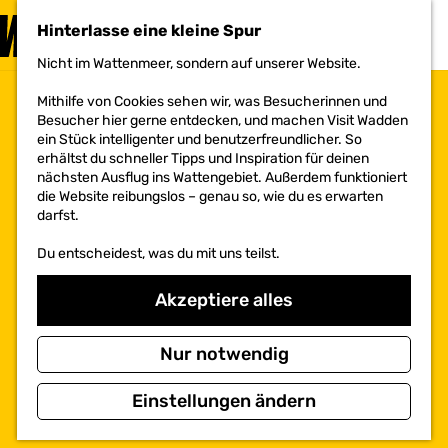
BESUCHEN
Hinterlasse eine kleine Spur
MENÜ
Nicht im Wattenmeer, sondern auf unserer Website.
G
e
Mithilfe von Cookies sehen wir, was Besucherinnen und
h
Besucher hier gerne entdecken, und machen Visit Wadden
e
ein Stück intelligenter und benutzerfreundlicher. So
n
erhältst du schneller Tipps und Inspiration für deinen
S
nächsten Ausflug ins Wattengebiet. Außerdem funktioniert
i
die Website reibungslos – genau so, wie du es erwarten
e
darfst.
z
u
Du entscheidest, was du mit uns teilst.
r
H
o
Akzeptiere alles
m
e
p
Nur notwendig
a
g
Einstellungen ändern
e