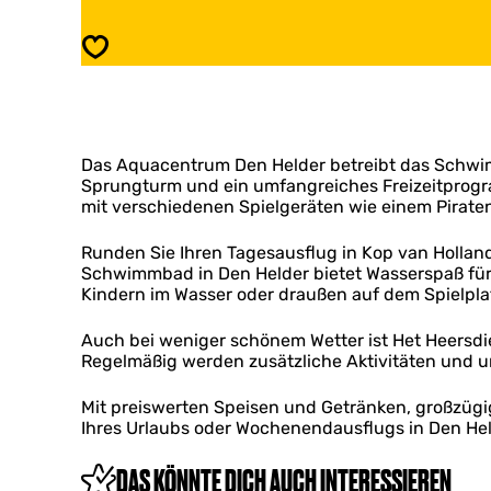
a
q
c
u
Speichern
e
a
n
c
t
e
r
n
u
t
m
Das Aquacentrum Den Helder betreibt das Schwim
r
D
Sprungturm und ein umfangreiches Freizeitprogr
u
e
mit verschiedenen Spielgeräten wie einem Piraten
m
n
D
H
e
Runden Sie Ihren Tagesausflug in Kop van Holla
e
n
Schwimmbad in Den Helder bietet Wasserspaß für J
l
H
Kindern im Wasser oder draußen auf dem Spielplatz
d
e
e
l
Auch bei weniger schönem Wetter ist Het Heersdie
r
d
Regelmäßig werden zusätzliche Aktivitäten und 
-
e
Z
r
Mit preiswerten Speisen und Getränken, großzügi
w
-
Ihres Urlaubs oder Wochenendausflugs in Den Held
e
Z
m
w
b
DAS KÖNNTE DICH AUCH INTERESSIEREN
e