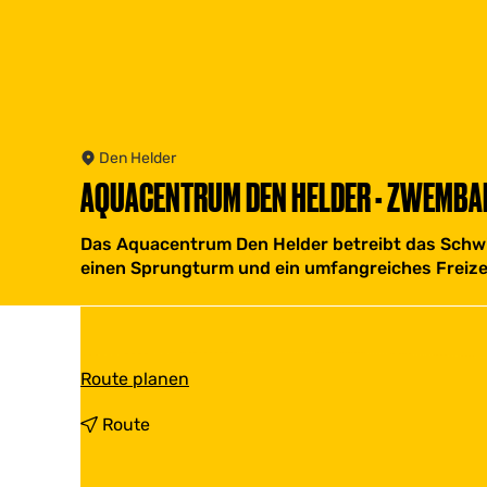
Den Helder
AQUACENTRUM DEN HELDER - ZWEMBAD
Das Aquacentrum Den Helder betreibt das Schwi
einen Sprungturm und ein umfangreiches Freize
b
Route planen
i
s
b
Route
A
i
q
s
u
A