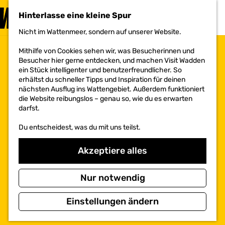
BESUCHEN
Hinterlasse eine kleine Spur
MENÜ
Nicht im Wattenmeer, sondern auf unserer Website.
G
e
Mithilfe von Cookies sehen wir, was Besucherinnen und
h
Besucher hier gerne entdecken, und machen Visit Wadden
e
ein Stück intelligenter und benutzerfreundlicher. So
n
erhältst du schneller Tipps und Inspiration für deinen
S
nächsten Ausflug ins Wattengebiet. Außerdem funktioniert
i
die Website reibungslos – genau so, wie du es erwarten
e
darfst.
z
u
Du entscheidest, was du mit uns teilst.
r
H
o
Akzeptiere alles
m
e
p
Nur notwendig
a
g
Einstellungen ändern
e