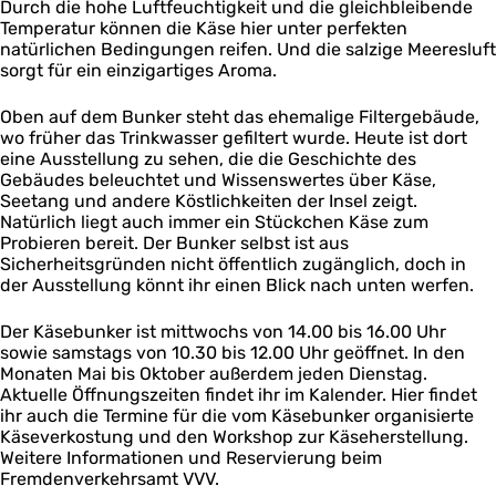
e
r
Durch die hohe Luftfeuchtigkeit und die gleichbleibende
k
b
Temperatur können die Käse hier unter perfekten
e
u
natürlichen Bedingungen reifen. Und die salzige Meeresluft
r
n
sorgt für ein einzigartiges Aroma.
k
e
Oben auf dem Bunker steht das ehemalige Filtergebäude,
r
wo früher das Trinkwasser gefiltert wurde. Heute ist dort
eine Ausstellung zu sehen, die die Geschichte des
Gebäudes beleuchtet und Wissenswertes über Käse,
Seetang und andere Köstlichkeiten der Insel zeigt.
Natürlich liegt auch immer ein Stückchen Käse zum
Probieren bereit. Der Bunker selbst ist aus
Sicherheitsgründen nicht öffentlich zugänglich, doch in
der Ausstellung könnt ihr einen Blick nach unten werfen.
Der Käsebunker ist mittwochs von 14.00 bis 16.00 Uhr
sowie samstags von 10.30 bis 12.00 Uhr geöffnet. In den
Monaten Mai bis Oktober außerdem jeden Dienstag.
Aktuelle Öffnungszeiten findet ihr im Kalender. Hier findet
ihr auch die Termine für die vom Käsebunker organisierte
Käseverkostung und den Workshop zur Käseherstellung.
Weitere Informationen und Reservierung beim
Fremdenverkehrsamt VVV.