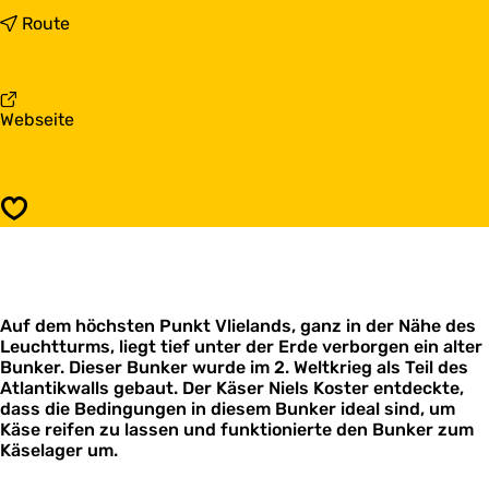
s
b
Route
D
i
e
s
r
D
V
e
a
Webseite
l
r
b
i
V
D
e
l
e
l
i
r
a
e
Speichern
V
n
l
l
d
a
i
e
n
e
r
d
l
K
e
Auf dem höchsten Punkt Vlielands, ganz in der Nähe des
a
ä
r
Leuchtturms, liegt tief unter der Erde verborgen ein alter
n
s
K
Bunker. Dieser Bunker wurde im 2. Weltkrieg als Teil des
d
e
ä
Atlantikwalls gebaut. Der Käser Niels Koster entdeckte,
e
b
s
dass die Bedingungen in diesem Bunker ideal sind, um
r
u
e
Käse reifen zu lassen und funktionierte den Bunker zum
K
n
b
Käselager um.
ä
k
u
s
e
n